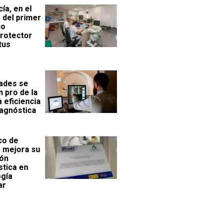
ía, en el
 del primer
co
rotector
tus
ades se
 pro de la
 eficiencia
iagnóstica
ico de
 mejora su
ión
stica en
ogía
ar