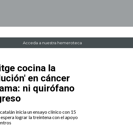
Acceda a nuestra hemeroteca
itge cocina la
lución' en cáncer
ama: ni quirófano
greso
 catalán inicia un ensayo clínico con 15
espera lograr la treintena con el apoyo
entros