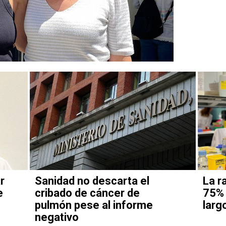
r
Sanidad no descarta el
La r
e
cribado de cáncer de
75% 
pulmón pese al informe
larg
negativo