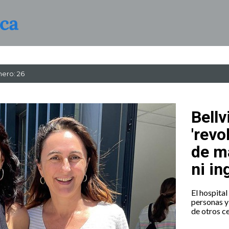
ero: 26
Bellv
'revo
de m
ni in
El hospital
personas y 
de otros c