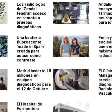
Los radiólogos
Andaluc
del Zendal
ensayo
tendrán acceso
fárma
en remoto a
neurop
pruebas
para ic
diagnósticas
Una bacteria
Fenin y
fluorescente
socied
'made in Spain'
unen en
creada para
máxima
actuar como
radiod
contraste
Madrid invierte 18
El Clín
millones en
Málaga
equipos
precis
diagnósticos para
diagnó
el 12 de Octubre
Radiol
Vascul
El Hospital de
Formentera