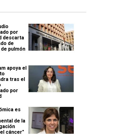
udio
ado por
d descarta
ado de
 de pulmón
am apoya el
to
dra tras el
o
ado por
d
iómica es
ental de la
igación
el cáncer"