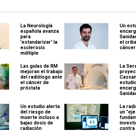
La Neurología
Un est
española avanza
encarg
para
Sanida
'estandarizar' la
el crib
esclerosis
cáncer
múltiple
Las guías de RM
La Ser
mejoran el trabajo
proyec
del radiólogo ante
Cassan
el cáncer de
estudi
próstata
encarg
Sanida
Un estudio alerta
La rad
del riesgo de
un "eje
muerte incluso a
fundam
bajas dosis de
invest
radiación
contra 